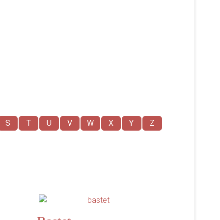
S
T
U
V
W
X
Y
Z