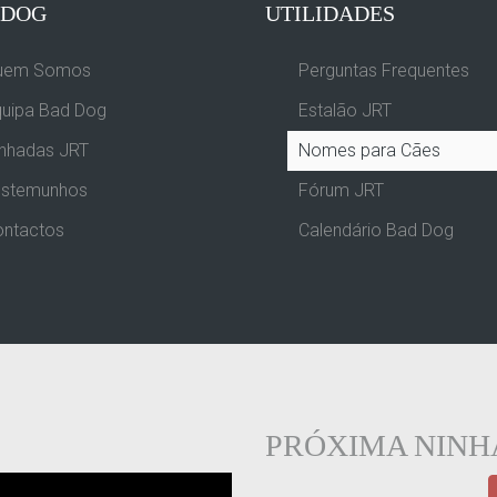
 DOG
UTILIDADES
uem Somos
Perguntas Frequentes
uipa Bad Dog
Estalão JRT
nhadas JRT
Nomes para Cães
estemunhos
Fórum JRT
ontactos
Calendário Bad Dog
PRÓXIMA NIN