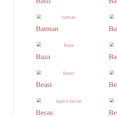
Basil
Ba
Batman
Ba
Baza
Ba
Beast
Be
Becas
Be