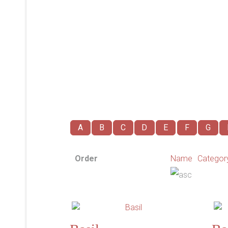
A
B
C
D
E
F
G
Order
Name
Categor