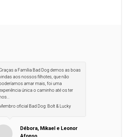
Graças a Família Bad Dog demos as boas
vindas aos nossos filhotes, que não
poderíamos amar mais, foi uma
experiência única o caminho até os ter
nos...
Membro oficial Bad Dog:
Bolt & Lucky
Débora, Mikael e Leonor
Afonso