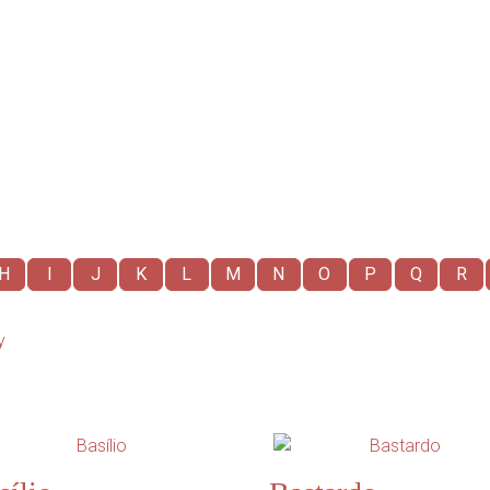
H
I
J
K
L
M
N
O
P
Q
R
y