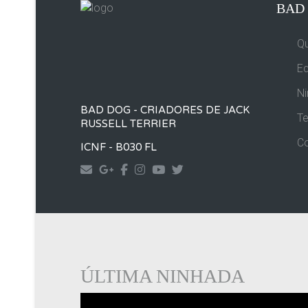
BAD
Q
Eq
Ni
BAD DOG - CRIADORES DE JACK
T
RUSSELL TERRIER
C
ICNF - B030 FL
Contact
Googleplus
Facebook
Instagram
Yourtube
Twitter
ÚLTIMA NINHADA