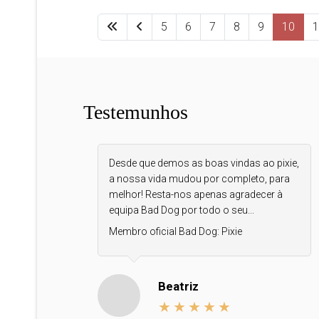
5
6
7
8
9
10
1
Testemunhos
Desde que demos as boas vindas ao pixie,
a nossa vida mudou por completo, para
melhor! Resta-nos apenas agradecer à
equipa Bad Dog por todo o seu...
Membro oficial Bad Dog:
Pixie
Beatriz