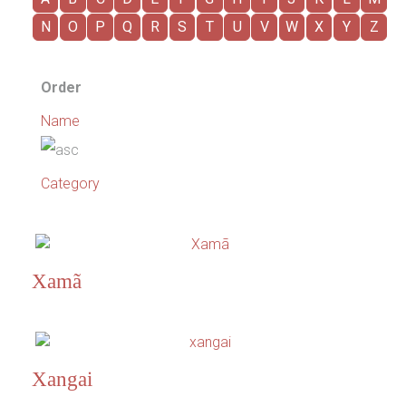
N
O
P
Q
R
S
T
U
V
W
X
Y
Z
Order
Name
Category
Xamã
Xangai