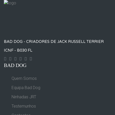
BAD DOG - CRIADORES DE JACK RUSSELL TERRIER
ICNF - B030 FL
Contact
Googleplus
Facebook
Instagram
Yourtube
Twitter
BAD DOG
Quem Somos
Equipa Bad Dog
Ninhadas JRT
Testemunhos