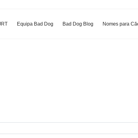
JRT
Equipa Bad Dog
Bad Dog Blog
Nomes para Cã