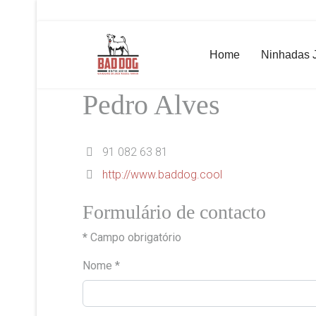
Home
Ninhadas 
Pedro Alves
Telemóvel
91 082 63 81
Sítio
http://www.baddog.cool
Formulário de contacto
*
Campo obrigatório
Nome
*