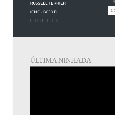
T
RUSSELL TERRIER
C
ICNF - B030 FL
Contact
Googleplus
Facebook
Instagram
Yourtube
Twitter
ÚLTIMA NINHADA