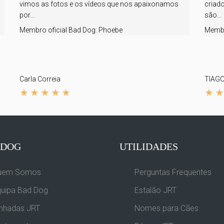
o
vimos as fotos e os vídeos que nos apaixonamos
criad
por...
são...
Membro oficial Bad Dog:
Phoebe
Membr
Carla Correia
TIAG
 DOG
UTILIDADES
uem Somos
Perguntas Frequentes
uipa Bad Dog
Estalão JRT
nhadas JRT
Nomes para Cães