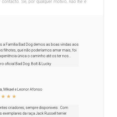
 contacto. Se, por qualquer motivo, não lhe é
s a Família Bad Dog demos as boas vindas aos
s filhotes, que não poderíamos amar mais, foi
periência única o caminho até os ter nos...
o oficial Bad Dog:
Bolt & Lucky
a, Mikael e Leonor Afonso
entes criadores, sempre disponiveis . Com
 exemplares da raça Jack Russell terrier