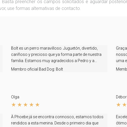
. Basta preencher os campos solicitados e aguardar posterior
vor, use formas alternativas de contacto.
Bolt es un perro maravilloso. Juguetón, divertido,
Graça
cariñoso y precioso que ya forma parte de nuestra
nosso
.
familia. Estamos muy agradecidos a Pedro y a...
uma ex
Membro oficial Bad Dog:
Bolt
Membr
Olga
Débor
À Phoebe já se encontra connosco, estamos todos
Excel
rendidos a esta menina. Desde o primeiro dia que
ótimos