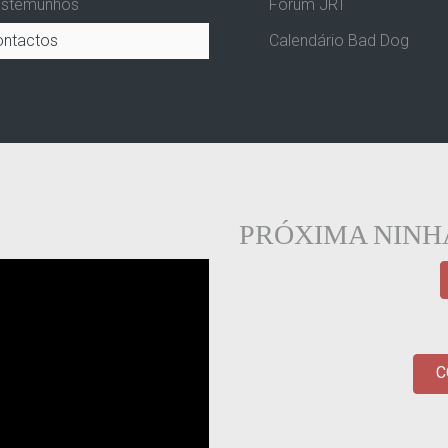
estemunhos
Fórum JRT
ontactos
Calendário Bad Dog
PRÓXIMA NIN
C