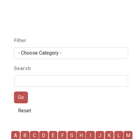
Filter
Search
A
B
C
D
E
F
G
H
I
J
K
L
M