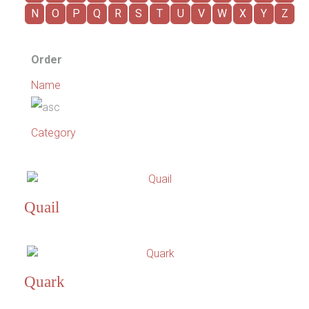
N
O
P
Q
R
S
T
U
V
W
X
Y
Z
Order
Name
Category
Quail
Quark