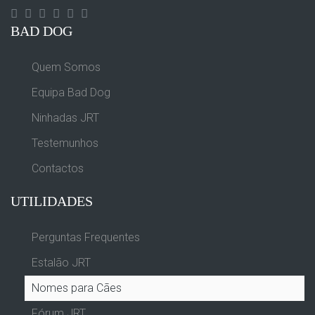
Contact
Googleplus
Facebook
Instagram
Yourtube
Twitter
BAD DOG
Quem Somos
Equipa Bad Dog
Ninhadas JRT
Testemunhos
Contactos
UTILIDADES
Perguntas Frequentes
Estalão JRT
Nomes para Cães
Fórum JRT