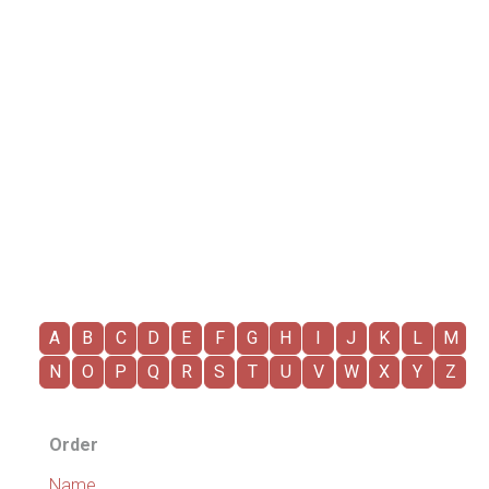
A
B
C
D
E
F
G
H
I
J
K
L
M
N
O
P
Q
R
S
T
U
V
W
X
Y
Z
Order
Name