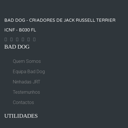
BAD DOG - CRIADORES DE JACK RUSSELL TERRIER
ICNF - B030 FL
Contact
Googleplus
Facebook
Instagram
Yourtube
Twitter
BAD DOG
Quem Somos
Equipa Bad Dog
Ninhadas JRT
Testemunhos
Contactos
UTILIDADES