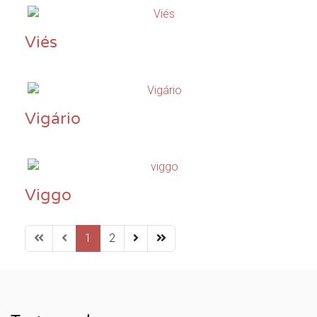
Viés
Vigário
Viggo
1
2