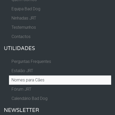
Equipa Bad Dog
Ninhadas JRT
Testemunhos
Contactos
UTILIDADES
Perguntas Frequentes
Estalão JRT
Nomes para Cães
Fórum JRT
Calendário Bad Dog
NEWSLETTER