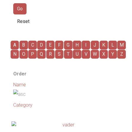
A
B
C
D
E
F
G
H
I
J
K
L
M
N
O
P
Q
R
S
T
U
V
W
X
Y
Z
Order
Name
Category