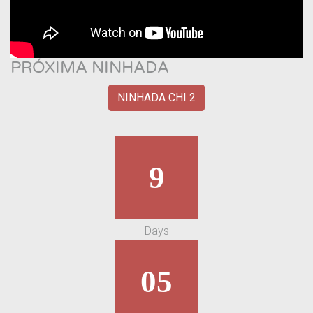
PRÓXIMA NINHADA
NINHADA CHI 2
9
Days
05