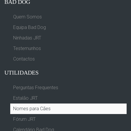
BAD DOG
Quem Somos
Equipa Bad Dog
Ninhadas JRT
Testemunhos
Contactos
UTILIDADES
Perguntas Frequentes
Estalão JRT
Nomes para Cães
Fórum JRT
Calendário Bad Dog