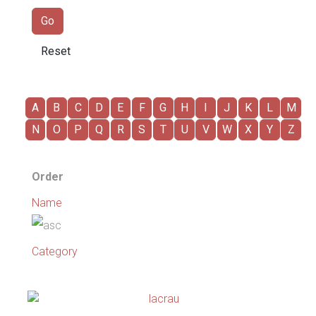
A
B
C
D
E
F
G
H
I
J
K
L
M
N
O
P
Q
R
S
T
U
V
W
X
Y
Z
Order
Name
Category