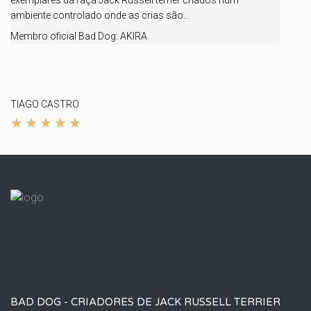
exemplares da raça Jack Russell terrier criados num
ambiente controlado onde as crias são...
Membro oficial Bad Dog:
AKIRA
TIAGO CASTRO
BAD DOG - CRIADORES DE JACK RUSSELL TERRIER