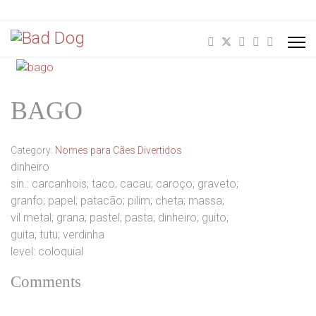
BAGO
Category:
Nomes para Cães Divertidos
dinheiro
sin.: carcanhois; taco; cacau; caroço; graveto;
granfo; papel; patacão; pilim; cheta; massa;
vil metal; grana; pastel; pasta; dinheiro; guito;
guita; tutu; verdinha
level: coloquial
Comments