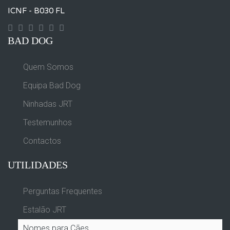
ICNF - B030 FL
Contact
Googleplus
Facebook
Instagram
Yourtube
Twitter
BAD DOG
Quem Somos
Equipa Bad Dog
Ninhadas JRT
Testemunhos
Contactos
UTILIDADES
Perguntas Frequentes
Estalão JRT
Nomes para Cães