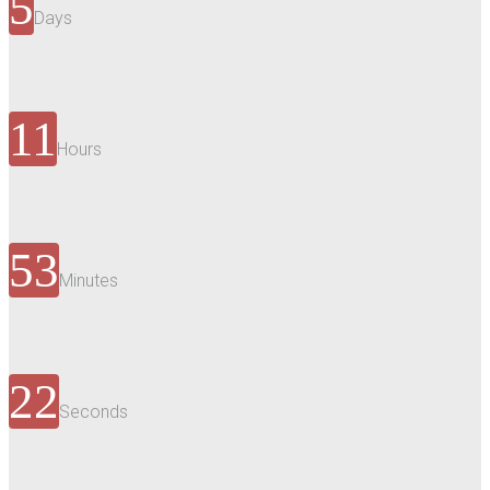
5
Days
11
Hours
53
Minutes
22
Seconds