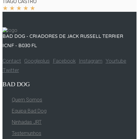
TIAGO CASTRO
BAD DOG - CRIADORES DE JACK RUSSELL TERRIER
ICNF - B030 FL
Contact
Googleplus
Facebook
Instagram
Yourtube
Twitter
BAD DOG
Quem Somos
Equipa Bad Dog
Ninhadas JRT
Testemunhos