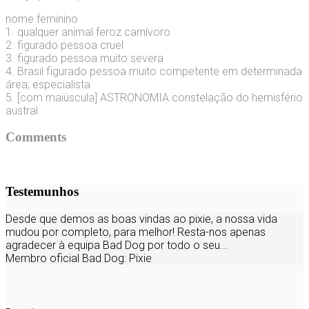
nome feminino
1. qualquer animal feroz carnívoro
2. figurado pessoa cruel
3. figurado pessoa muito severa
4. Brasil figurado pessoa muito competente em determinada
área; especialista
5. [com maiúscula] ASTRONOMIA constelação do hemisfério
austral
Comments
Testemunhos
Desde que demos as boas vindas ao pixie, a nossa vida
mudou por completo, para melhor! Resta-nos apenas
agradecer à equipa Bad Dog por todo o seu...
Membro oficial Bad Dog:
Pixie