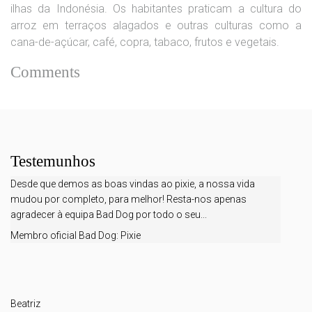
ilhas da Indonésia. Os habitantes praticam a cultura do
arroz em terraços alagados e outras culturas como a
cana-de-açúcar, café, copra, tabaco, frutos e vegetais.
Comments
Testemunhos
Desde que demos as boas vindas ao pixie, a nossa vida
mudou por completo, para melhor! Resta-nos apenas
agradecer à equipa Bad Dog por todo o seu...
Membro oficial Bad Dog:
Pixie
Beatriz