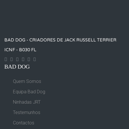
BAD DOG - CRIADORES DE JACK RUSSELL TERRIER
ICNF - B030 FL
Contact
Googleplus
Facebook
Instagram
Yourtube
Twitter
BAD DOG
Quem Somos
Equipa Bad Dog
Ninhadas JRT
Testemunhos
Contactos