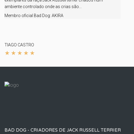
exemplares da raça Jack Russell terrier criados num
ambiente controlado onde as crias são...
Membro oficial Bad Dog:
AKIRA
TIAGO CASTRO
BAD DOG - CRIADORES DE JACK RUSSELL TERRIER