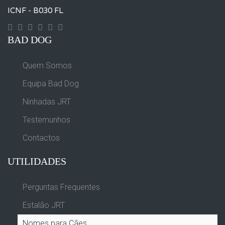
ICNF - B030 FL
Contact
Googleplus
Facebook
Instagram
Yourtube
Twitter
BAD DOG
Quem Somos
Equipa Bad Dog
Ninhadas JRT
Testemunhos
Contactos
UTILIDADES
Perguntas Frequentes
Estalão JRT
Nomes para Cães