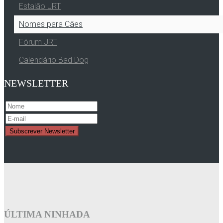
Estalão JRT
Nomes para Cães
Fórum JRT
Calendário Bad Dog
NEWSLETTER
ÚLTIMA NINHADA