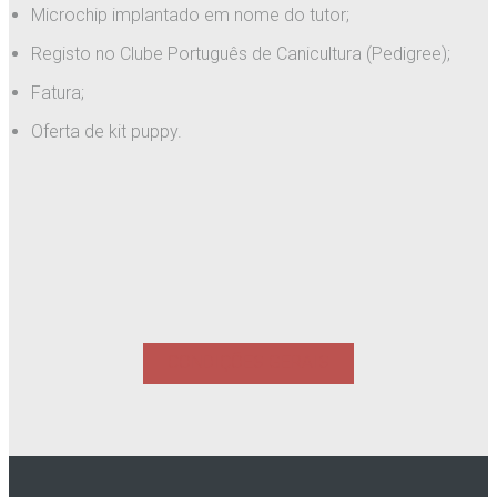
Microchip implantado em nome do tutor;
Registo no Clube Português de Canicultura (Pedigree);
Fatura;
Oferta de kit puppy.
CONDIÇÕES GERAIS