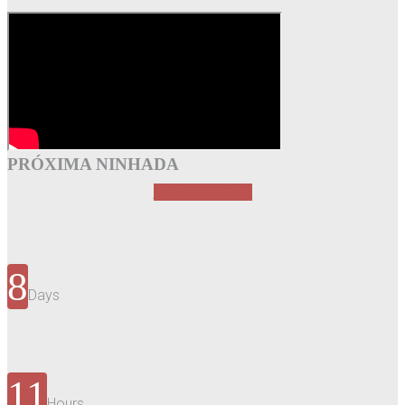
PRÓXIMA NINHADA
NINHADA CHI 2
8
Days
11
Hours