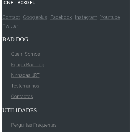
ICNF - B030 FL
Contact
Googleplus
Facebook
Instagram
Yourtube
Twitter
BAD DOG
Quem Somos
Equipa Bad Dog
Ninhadas JRT
Testemunhos
Contactos
UTILIDADES
Perguntas Frequentes