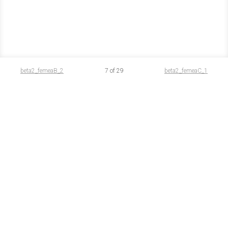
beta2_femeaB_2
7 of 29
beta2_femeaC_1