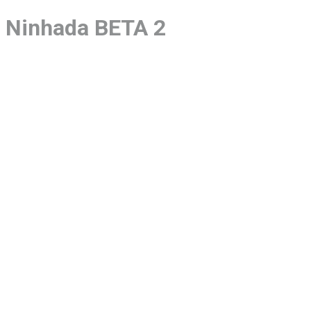
Ninhada BETA 2